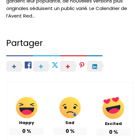
gardent leur popularité, de nouvelles versions plus
originales séduisent un public varié. Le Calendrier de
l’Avent Red…
Partager
Happy
Sad
Excited
0
%
0
%
0
%